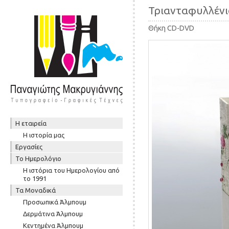
Τριανταφυλλένι
Θήκη CD-DVD
Skip to content
Η εταιρεία
Μενού
Η ιστορία μας
Εργασίες
To Ημερολόγιο
Η ιστόρια του Ημερολογίου από
το 1991
Τα Μοναδικά
Προσωπικά Άλμπουμ
Δερμάτινα Άλμπουμ
Κεντημένα Άλμπουμ