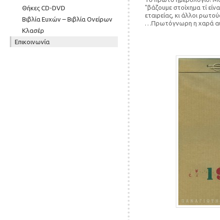
"βάζουμε στοίχημα τί είν
Θήκες CD-DVD
εταιρείας, κι άλλοι ρωτού
Βιβλία Ευχών – Βιβλία Ονείρων
…Πρωτόγνωρη η χαρά αυτ
Κλασέρ
Επικοινωνία