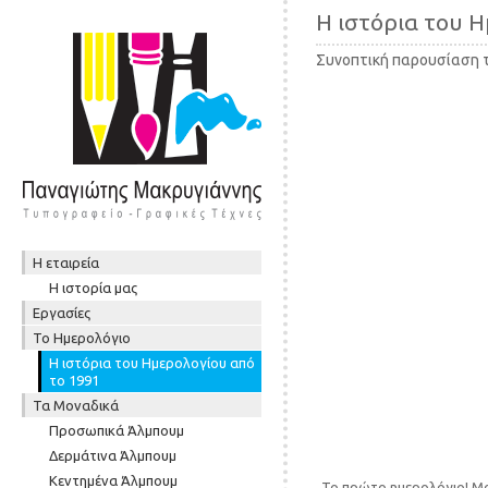
Η ιστόρια του 
Συνοπτική παρουσίαση 
Post navigation
Skip to content
Η εταιρεία
Μενού
Η ιστορία μας
Εργασίες
To Ημερολόγιο
Η ιστόρια του Ημερολογίου από
το 1991
Τα Μοναδικά
Προσωπικά Άλμπουμ
Δερμάτινα Άλμπουμ
Κεντημένα Άλμπουμ
Το πρώτο ημερολόγιο! Μον