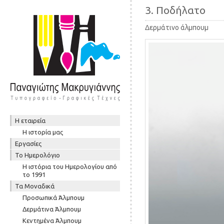
3. Ποδήλατο
Δερμάτινο άλμπουμ
Skip to content
Η εταιρεία
Μενού
Η ιστορία μας
Εργασίες
To Ημερολόγιο
Η ιστόρια του Ημερολογίου από
το 1991
Τα Μοναδικά
Προσωπικά Άλμπουμ
Δερμάτινα Άλμπουμ
Κεντημένα Άλμπουμ