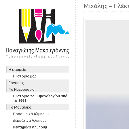
Μιχάλης – Ηλέκ
Skip to content
Η εταιρεία
Μενού
Η ιστορία μας
Εργασίες
To Ημερολόγιο
Η ιστόρια του Ημερολογίου από
το 1991
Τα Μοναδικά
Προσωπικά Άλμπουμ
Δερμάτινα Άλμπουμ
Κεντημένα Άλμπουμ