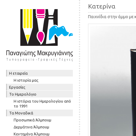
Κατερίνα
Παιχνίδια στην άμμο με
Skip to content
Η εταιρεία
Μενού
Η ιστορία μας
Εργασίες
To Ημερολόγιο
Η ιστόρια του Ημερολογίου από
το 1991
Τα Μοναδικά
Προσωπικά Άλμπουμ
Δερμάτινα Άλμπουμ
Κεντημένα Άλμπουμ