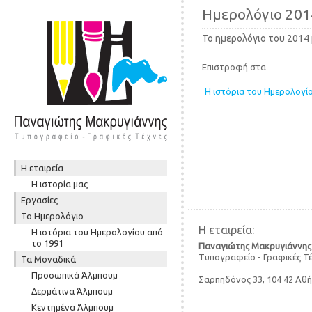
Ημερολόγιο 201
Το ημερολόγιο του 2014 
Επιστροφή στα
Η ιστόρια του Ημερολογί
Skip to content
Η εταιρεία
Μενού
Η ιστορία μας
Εργασίες
To Ημερολόγιο
Η εταιρεία:
Η ιστόρια του Ημερολογίου από
το 1991
Παναγιώτης Μακρυγιάννης
Τυπογραφείο - Γραφικές Τ
Τα Μοναδικά
Προσωπικά Άλμπουμ
Σαρπηδόνος 33, 104 42 Αθ
Δερμάτινα Άλμπουμ
Κεντημένα Άλμπουμ