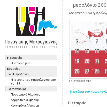
Ημερολόγιο 200
Με φτερά! Ένα ημερολό
Skip to content
Η εταιρεία
Μενού
Η ιστορία μας
Εργασίες
To Ημερολόγιο
Η ιστόρια του Ημερολογίου από
Επιστροφή στα
το 1991
Τα Μοναδικά
Η ιστόρια του Ημερολογί
Προσωπικά Άλμπουμ
Δερμάτινα Άλμπουμ
Η εταιρεία:
Κεντημένα Άλμπουμ