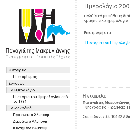
Ημερολόγιο 200
Πολύ λιτό με εύθυμη δι
γραφίστικο ημερολόγιο
Επιστροφή στα
Η ιστόρια του Ημερολογί
Skip to content
Η εταιρεία
Μενού
Η ιστορία μας
Εργασίες
To Ημερολόγιο
Η εταιρεία:
Η ιστόρια του Ημερολογίου από
το 1991
Παναγιώτης Μακρυγιάννης
Τυπογραφείο - Γραφικές Τ
Τα Μοναδικά
Προσωπικά Άλμπουμ
Σαρπηδόνος 33, 104 42 Αθ
Δερμάτινα Άλμπουμ
Κεντημένα Άλμπουμ