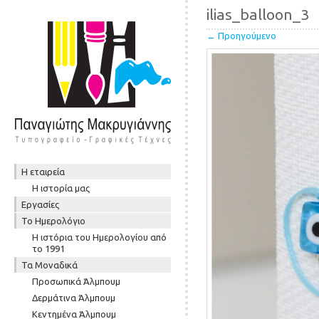
ilias_balloon_3
← Προηγούμενο
Skip to content
Η εταιρεία
Μενού
Η ιστορία μας
Εργασίες
To Ημερολόγιο
Η ιστόρια του Ημερολογίου από
το 1991
Τα Μοναδικά
Προσωπικά Άλμπουμ
Δερμάτινα Άλμπουμ
Κεντημένα Άλμπουμ