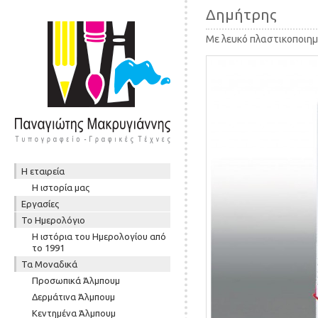
Δημήτρης
Με λευκό πλαστικοποιημ
Skip to content
Η εταιρεία
Μενού
Η ιστορία μας
Εργασίες
To Ημερολόγιο
Η ιστόρια του Ημερολογίου από
το 1991
Τα Μοναδικά
Προσωπικά Άλμπουμ
Δερμάτινα Άλμπουμ
Κεντημένα Άλμπουμ