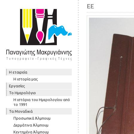
EE
Skip to content
Η εταιρεία
Μενού
Η ιστορία μας
Εργασίες
To Ημερολόγιο
Η ιστόρια του Ημερολογίου από
το 1991
Τα Μοναδικά
Προσωπικά Άλμπουμ
Δερμάτινα Άλμπουμ
Κεντημένα Άλμπουμ