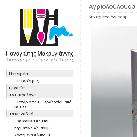
Αγριολούλουδα 
Κεντημένο Άλμπουμ
Skip to content
Η εταιρεία
Μενού
Η ιστορία μας
Εργασίες
To Ημερολόγιο
Η ιστόρια του Ημερολογίου από
το 1991
Τα Μοναδικά
Προσωπικά Άλμπουμ
Δερμάτινα Άλμπουμ
Κεντημένα Άλμπουμ