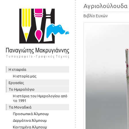
Αγριολούλουδα
Βιβλίο Ευχών
Skip to content
Η εταιρεία
Μενού
Η ιστορία μας
Εργασίες
To Ημερολόγιο
Η ιστόρια του Ημερολογίου από
το 1991
Τα Μοναδικά
Προσωπικά Άλμπουμ
Δερμάτινα Άλμπουμ
Κεντημένα Άλμπουμ