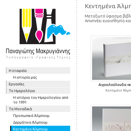
Κεντημένα Άλμ
Μεταξωτό ύφασμα βιβλιο
Αποπνέει ευαισθησία κα
Post navigation
Skip to content
Η εταιρεία
Μενού
Η ιστορία μας
Εργασίες
Αγριολούλουδα «κ
To Ημερολόγιο
Κεντημένο Άλμ
Η ιστόρια του Ημερολογίου από
το 1991
Τα Μοναδικά
Προσωπικά Άλμπουμ
Δερμάτινα Άλμπουμ
Κεντημένα Άλμπουμ