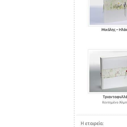
Μιχάλης – Ηλέ
Τριανταφυλλέ
Κεντημένο Άλμ
Η εταιρεία: