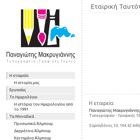
Εταιρική Ταυτό
Skip to content
Η εταιρεία
Μενού
Η ιστορία μας
Εργασίες
To Ημερολόγιο
Η εταιρεία:
Η ιστόρια του Ημερολογίου από
το 1991
Παναγιώτης Μακρυγιάννης
Τυπογραφείο - Γραφικές Τ
Τα Μοναδικά
Προσωπικά Άλμπουμ
Σαρπηδόνος 33, 104 42 Αθ
Δερμάτινα Άλμπουμ
Κεντημένα Άλμπουμ